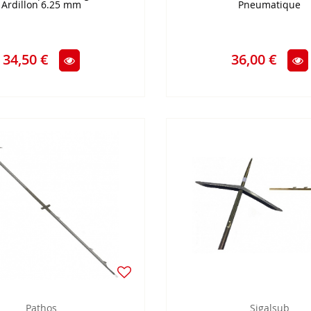
Ardillon 6.25 mm
Pneumatique
34,50 €
36,00 €
Pathos
Sigalsub