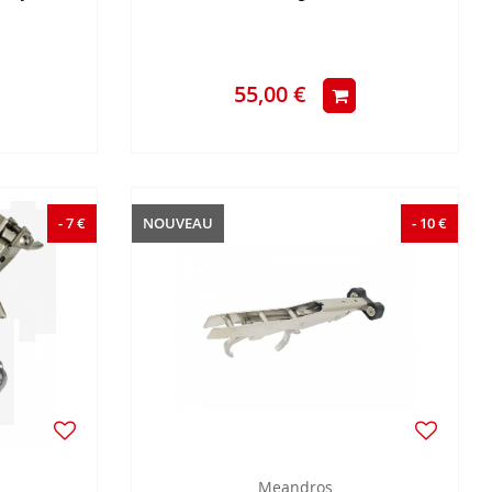
55,00 €
- 7 €
NOUVEAU
- 10 €
Meandros