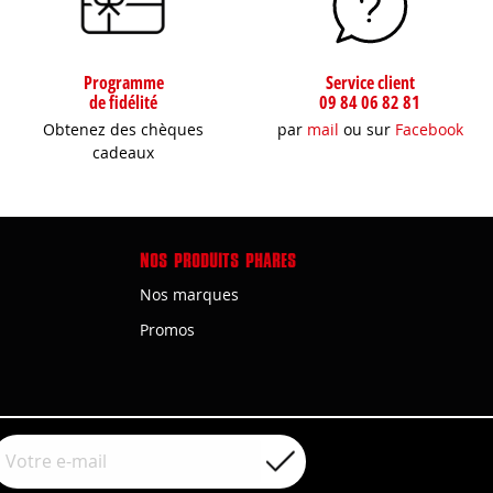
Programme
Service client
de fidélité
09 84 06 82 81
Obtenez des chèques
par
mail
ou sur
Facebook
cadeaux
NOS PRODUITS PHARES
Nos marques
Promos