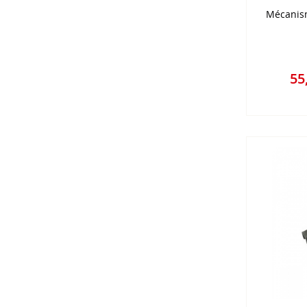
Mécanis
55