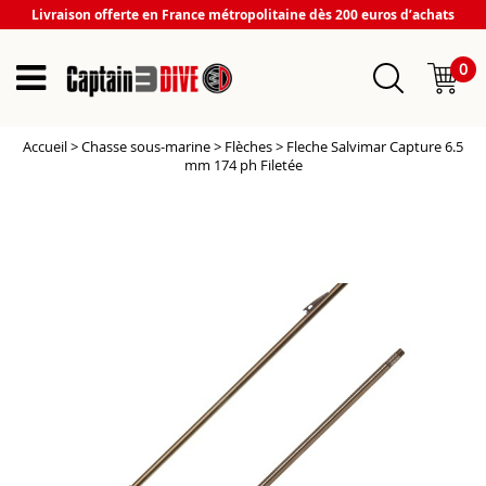
Livraison offerte en France métropolitaine dès 200 euros d’achats
0
Accueil
>
Chasse sous-marine
>
Flèches
>
Fleche Salvimar Capture 6.5
mm 174 ph Filetée