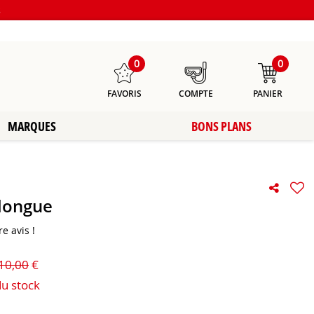
s
0
0
FAVORIS
COMPTE
PANIER
MARQUES
BONS PLANS
 longue
e avis !
10,00
€
du stock