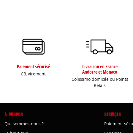
Paiement sécurisé
Livraison en France
Andorre et Monaco
CB, virement
Colissimo domicile ou Points
Relais
A PROPOS
SERVICES
Qui sommes-nous ?
Paiement sécu