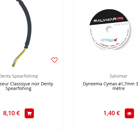
Denty Spearfishing
Salvimar
seur Classique noir Denty
Dyneema Cymax ø1,7mm 3
Spearfishing
mètre
8,10 €
1,40 €