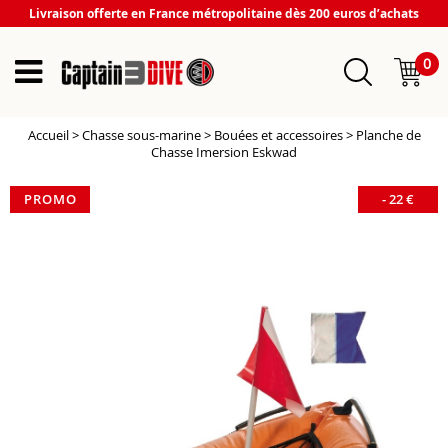
Livraison offerte en France métropolitaine dès 200 euros d’achats
0
Accueil
>
Chasse sous-marine
>
Bouées et accessoires
>
Planche de
Chasse Imersion Eskwad
PROMO
-
22
€