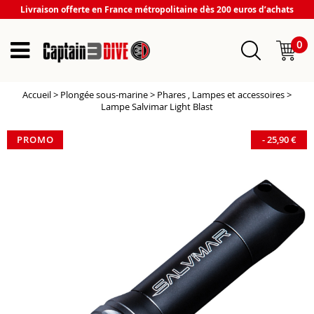
Livraison offerte en France métropolitaine dès 200 euros d’achats
0
Accueil
>
Plongée sous-marine
>
Phares , Lampes et accessoires
>
Lampe Salvimar Light Blast
PROMO
-
25,90
€