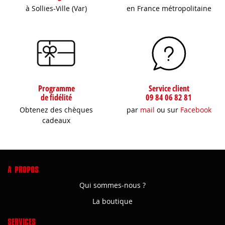
à Sollies-Ville (Var)
en France métropolitaine
Programme
Service client
de fidélité
09 84 06 82 81
Obtenez des chèques
par
mail
ou sur
Facebook
cadeaux
A PROPOS
Qui sommes-nous ?
La boutique
SERVICES