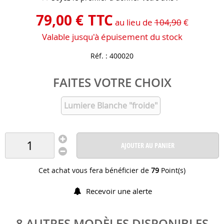
79
,
00
€
TTC
au lieu de
104,90
€
Valable jusqu'à épuisement du stock
Réf. :
400020
FAITES VOTRE CHOIX
Lumiere Blanche "froide"
AJOUTER AU PANIER
Cet achat vous fera bénéficier de
79
Point(s)
Recevoir une alerte
8 AUTRES MODÈLES DISPONIBLES