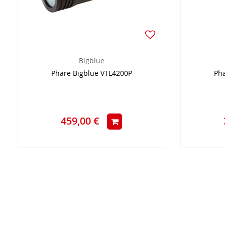
Bigblue
Phare Bigblue VTL4200P
Pha
459,00 €