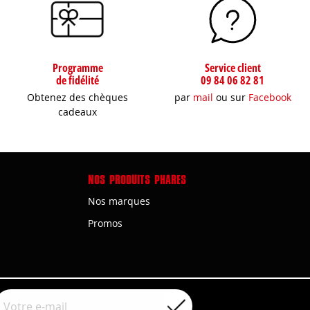
Programme
Service client
de fidélité
09 84 06 82 81
Obtenez des chèques
par
mail
ou sur
Facebook
cadeaux
NOS PRODUITS PHARES
Nos marques
Promos