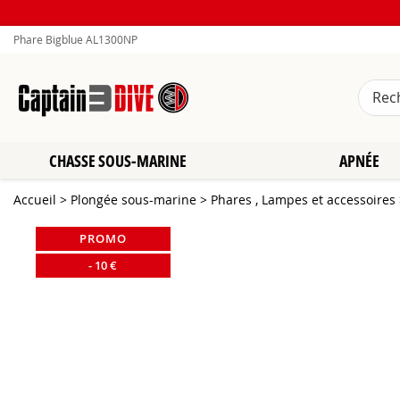
Phare Bigblue AL1300NP
CHASSE SOUS-MARINE
APNÉE
Accueil
>
Plongée sous-marine
>
Phares , Lampes et accessoires
PROMO
-
10
€