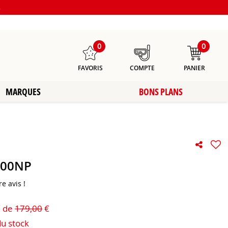
s
0
0
FAVORIS
COMPTE
PANIER
MARQUES
BONS PLANS
300NP
e avis !
u de
179,00
€
du stock