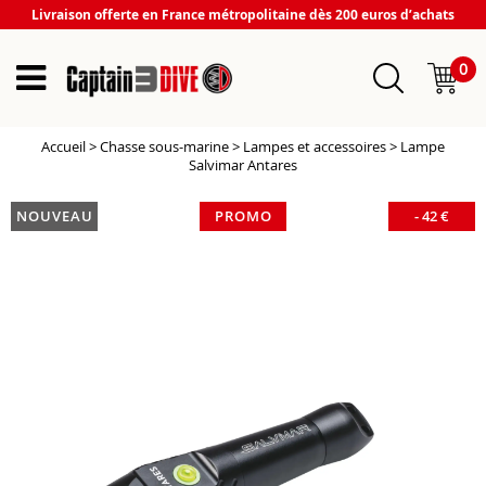
Livraison offerte en France métropolitaine dès 200 euros d’achats
0
Accueil
>
Chasse sous-marine
>
Lampes et accessoires
>
Lampe
Salvimar Antares
NOUVEAU
PROMO
-
42
€