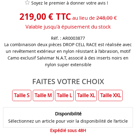
Soyez le premier à donner votre avis !
219
,
00
€
TTC
au lieu de
248,00
€
Valable jusqu'à épuisement du stock
Réf. :
AR0003877
La combinaison deux pièces DROP CELL RACE est réalisée avec
un revêtement extérieur en nylon résistant à l’abrasion, motif
Camo exclusif Salvimar N.A.T, associé à des inserts noirs en
nylon super extensible
FAITES VOTRE CHOIX
Taille S
Taille M
Taille L
Taille XL
Taille XXL
Disponibilité
Sélectionnez un article pour voir la disponibilité de l’article
Expédié sous 48H