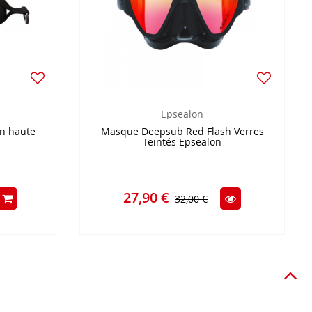
Epsealon
n haute
Masque Deepsub Red Flash Verres
Teintés Epsealon
27,90 €
32,00 €