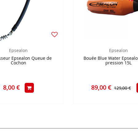
Epsealon
Epsealon
sseur Epsealon Queue de
Bouée Blue Water Epsealo
Cochon
pression 15L
8,00 €
89,00 €
129,00 €