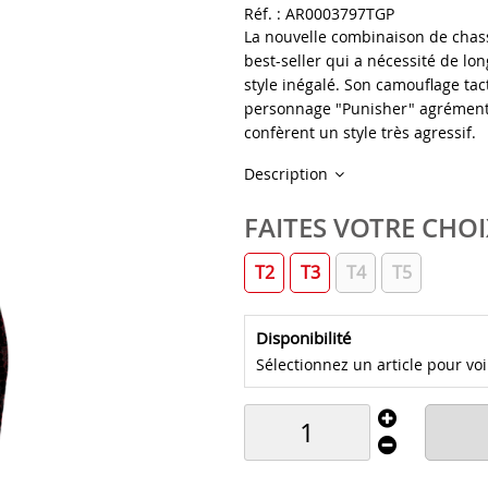
Réf. :
AR0003797TGP
La nouvelle combinaison de chas
best-seller qui a nécessité de l
style inégalé. Son camouflage tac
personnage "Punisher" agrémenté
confèrent un style très agressif.
Description
FAITES VOTRE CHOI
T2
T3
T4
T5
Disponibilité
Sélectionnez un article pour voir 