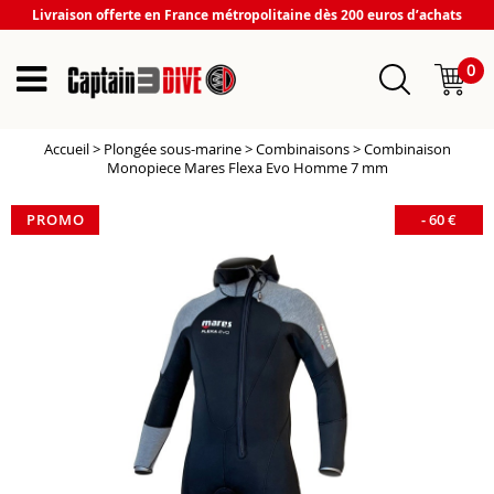
Livraison offerte en France métropolitaine dès 200 euros d’achats
0
Accueil
>
Plongée sous-marine
>
Combinaisons
>
Combinaison
Monopiece Mares Flexa Evo Homme 7 mm
PROMO
-
60
€