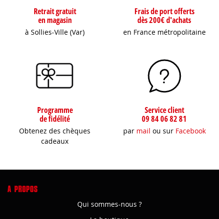
Retrait gratuit
Frais de port offerts
en magasin
dès 200€ d'achats
à Sollies-Ville (Var)
en France métropolitaine
Programme
Service client
de fidélité
09 84 06 82 81
Obtenez des chèques
par
mail
ou sur
Facebook
cadeaux
A PROPOS
Qui sommes-nous ?