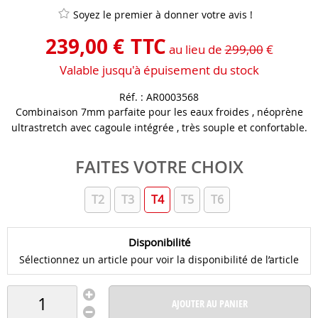
Soyez le premier à donner votre avis !
239
,
00
€
TTC
au lieu de
299,00
€
Valable jusqu'à épuisement du stock
Réf. :
AR0003568
Combinaison 7mm parfaite pour les eaux froides , néoprène
ultrastretch avec cagoule intégrée , très souple et confortable.
FAITES VOTRE CHOIX
T2
T3
T4
T5
T6
Disponibilité
Sélectionnez un article pour voir la disponibilité de l’article
AJOUTER AU PANIER