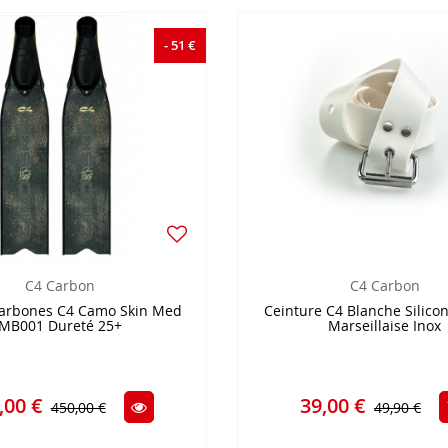
- 51 €
C4 Carbon
C4 Carbon
arbones C4 Camo Skin Med
Ceinture C4 Blanche Silico
MB001 Dureté 25+
Marseillaise Inox
,00 €
39,00 €
450,00 €
49,90 €