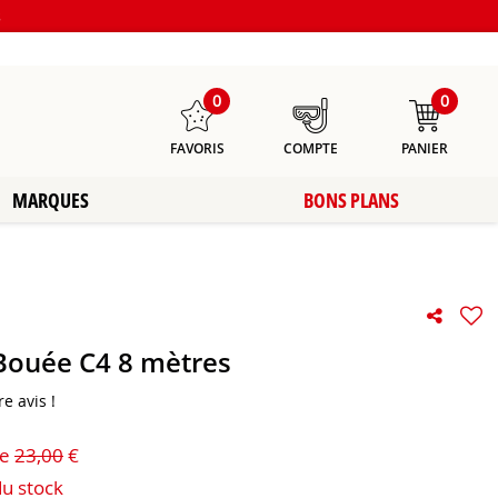
s
0
0
FAVORIS
COMPTE
PANIER
MARQUES
BONS PLANS
 Bouée C4 8 mètres
e avis !
de
23,00
€
du stock