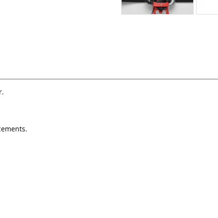
r.
acements.