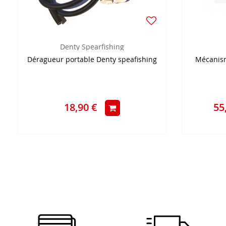
Denty Spearfishing
Déragueur portable Denty speafishing
Mécanis
18,90 €
55