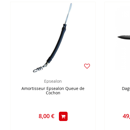
Epsealon
Amortisseur Epsealon Queue de
Dagu
Cochon
8,00 €
49