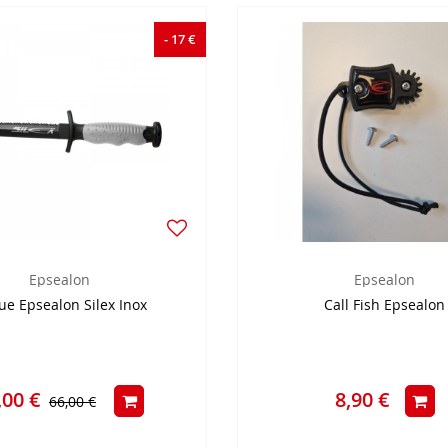
- 17 €
Epsealon
Epsealon
e Epsealon Silex Inox
Call Fish Epsealon
,00 €
8,90 €
66,00 €