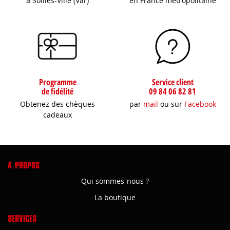
à Sollies-Ville (Var)
en France métropolitaine
Programme
Service client
de fidélité
09 84 06 82 81
Obtenez des chèques
par
mail
ou sur
Facebook
cadeaux
A PROPOS
Qui sommes-nous ?
La boutique
SERVICES