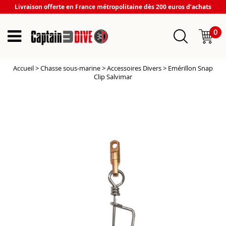
Livraison offerte en France métropolitaine dès 200 euros d’achats
0
Accueil
>
Chasse sous-marine
>
Accessoires Divers
>
Emérillon Snap
Clip Salvimar