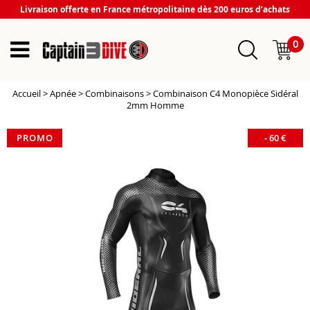
Livraison offerte en France métropolitaine dès 200 euros d’achats
0
Accueil
>
Apnée
>
Combinaisons
>
Combinaison C4 Monopièce Sidéral
2mm Homme
PROMO
-
60
€