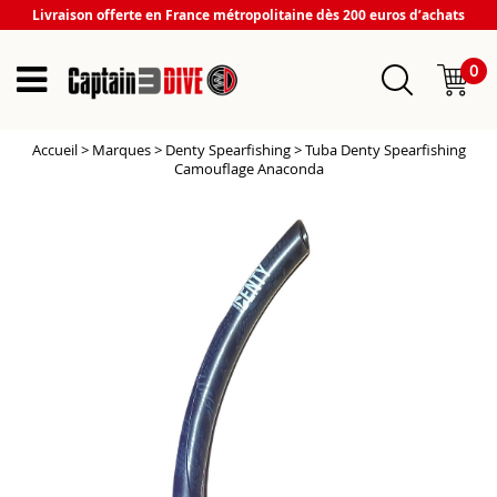
Livraison offerte en France métropolitaine dès 200 euros d’achats
0
Accueil
>
Marques
>
Denty Spearfishing
>
Tuba Denty Spearfishing
Camouflage Anaconda