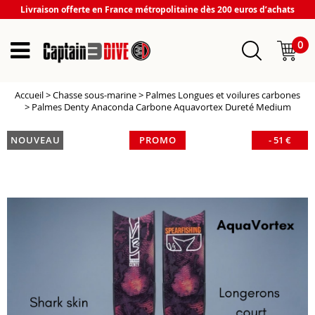
Livraison offerte en France métropolitaine dès 200 euros d’achats
0
Accueil
>
Chasse sous-marine
>
Palmes Longues et voilures carbones
>
Palmes Denty Anaconda Carbone Aquavortex Dureté Medium
NOUVEAU
PROMO
-
51
€