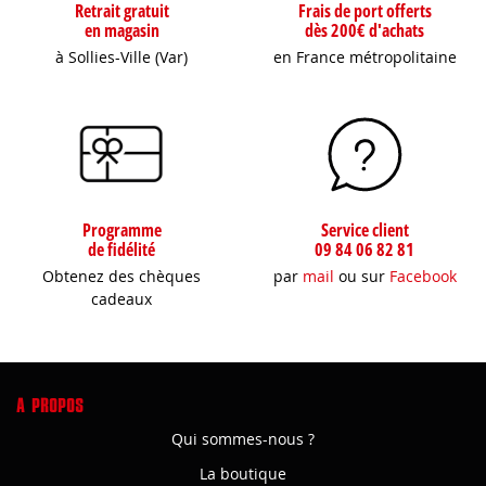
Retrait gratuit
Frais de port offerts
en magasin
dès 200€ d'achats
à Sollies-Ville (Var)
en France métropolitaine
Programme
Service client
de fidélité
09 84 06 82 81
Obtenez des chèques
par
mail
ou sur
Facebook
cadeaux
A PROPOS
Qui sommes-nous ?
La boutique