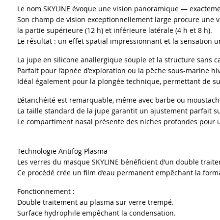
Le nom SKYLINE évoque une vision panoramique — exactemen
Son champ de vision exceptionnellement large procure une vé
la partie supérieure (12 h) et inférieure latérale (4 h et 8 h).
Le résultat : un effet spatial impressionnant et la sensation
La jupe en silicone anallergique souple et la structure sans ca
Parfait pour l’apnée d’exploration ou la pêche sous-marine hi
Idéal également pour la plongée technique, permettant de su
L’étanchéité est remarquable, même avec barbe ou moustache
La taille standard de la jupe garantit un ajustement parfait s
Le compartiment nasal présente des niches profondes pour un
Technologie Antifog Plasma
Les verres du masque SKYLINE bénéficient d’un double traite
Ce procédé crée un film d’eau permanent empêchant la formati
Fonctionnement :
Double traitement au plasma sur verre trempé.
Surface hydrophile empêchant la condensation.