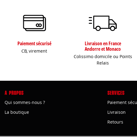
Paiement sécurisé
Livraison en France
Andorre et Monaco
CB, virement
Colissimo domicile ou Points
Relais
A PROPOS
SERVICES
Qui sommes-nous ?
Paiement sécu
La boutique
Livraison
Retours