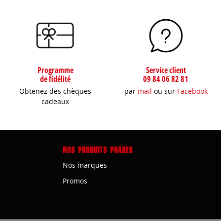
Programme
Service client
de fidélité
09 84 06 82 81
Obtenez des chèques
par
mail
ou sur
Facebook
cadeaux
NOS PRODUITS PHARES
Nos marques
Promos