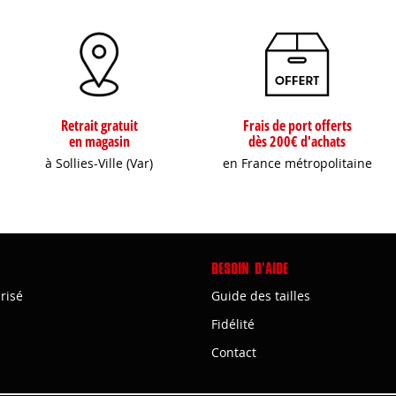
Retrait gratuit
Frais de port offerts
en magasin
dès 200€ d'achats
à Sollies-Ville (Var)
en France métropolitaine
BESOIN D'AIDE
risé
Guide des tailles
Fidélité
Contact