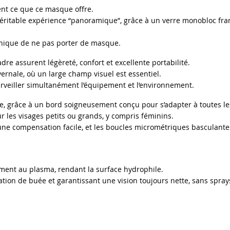
t ce que ce masque offre.
ritable expérience “panoramique”, grâce à un verre monobloc fram
 unique de ne pas porter de masque.
dre assurent légèreté, confort et excellente portabilité.
vernale, où un large champ visuel est essentiel.
rveiller simultanément l’équipement et l’environnement.
, grâce à un bord soigneusement conçu pour s’adapter à toutes le
ur les visages petits ou grands, y compris féminins.
e compensation facile, et les boucles micrométriques basculantes
ment au plasma, rendant la surface hydrophile.
on de buée et garantissant une vision toujours nette, sans sprays