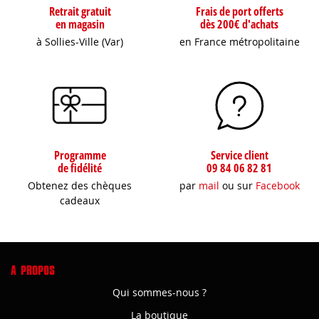
Retrait gratuit
Frais de port offerts
en magasin
dès 200€ d'achats
à Sollies-Ville (Var)
en France métropolitaine
Programme
Service client
de fidélité
09 84 06 82 81
Obtenez des chèques
par
mail
ou sur
Facebook
cadeaux
A PROPOS
Qui sommes-nous ?
La boutique