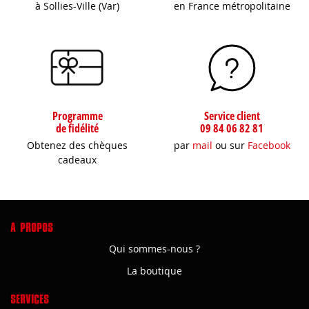
à Sollies-Ville (Var)
en France métropolitaine
Programme
Service client
de fidélité
09 84 06 82 81
Obtenez des chèques
par
mail
ou sur
Facebook
cadeaux
A PROPOS
Qui sommes-nous ?
La boutique
SERVICES