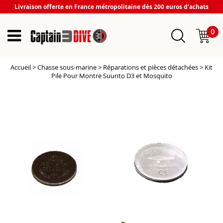
Livraison offerte en France métropolitaine dès 200 euros d’achats
0
Accueil
>
Chasse sous-marine
>
Réparations et pièces détachées
>
Kit
Pile Pour Montre Suunto D3 et Mosquito