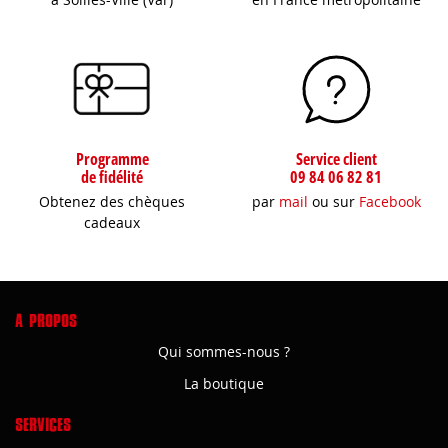
Programme
Service client
de fidélité
09 84 06 82 81
Obtenez des chèques
par
mail
ou sur
Facebook
cadeaux
A PROPOS
Qui sommes-nous ?
La boutique
SERVICES