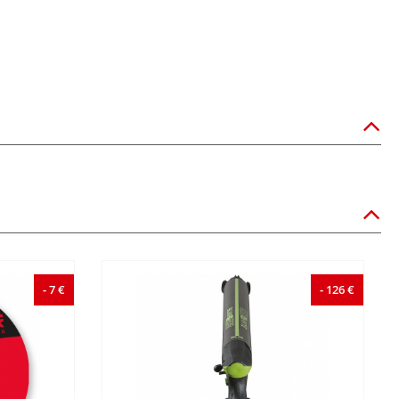
- 7 €
- 126 €