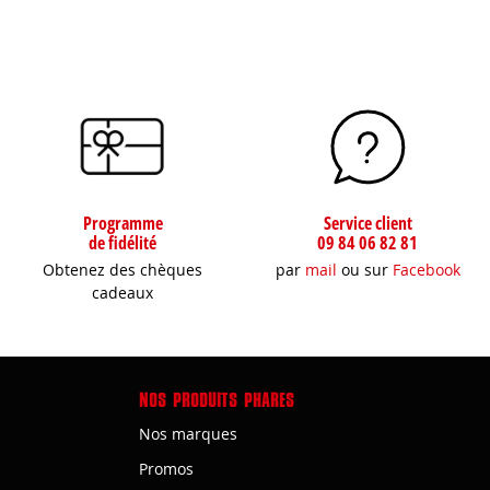
Programme
Service client
de fidélité
09 84 06 82 81
Obtenez des chèques
par
mail
ou sur
Facebook
cadeaux
NOS PRODUITS PHARES
Nos marques
Promos