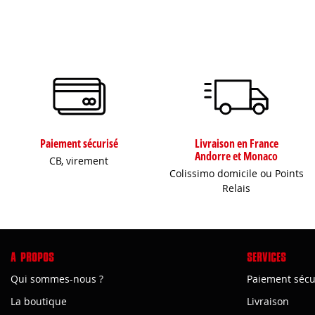
Paiement sécurisé
Livraison en France
Andorre et Monaco
CB, virement
Colissimo domicile ou Points
Relais
A PROPOS
SERVICES
Qui sommes-nous ?
Paiement sécu
La boutique
Livraison