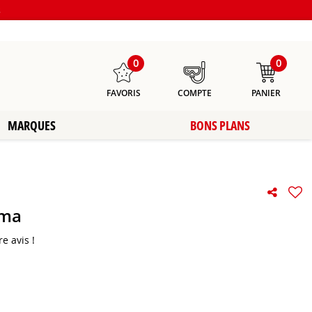
s
0
0
FAVORIS
COMPTE
PANIER
MARQUES
BONS PLANS
ema
e avis !