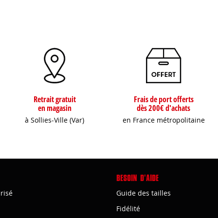
Retrait gratuit
Frais de port offerts
en magasin
dès 200€ d'achats
à Sollies-Ville (Var)
en France métropolitaine
BESOIN D'AIDE
risé
Guide des tailles
Fidélité