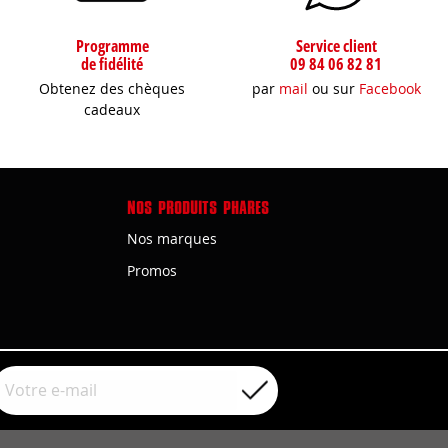
Programme
Service client
de fidélité
09 84 06 82 81
Obtenez des chèques
par
mail
ou sur
Facebook
cadeaux
NOS PRODUITS PHARES
Nos marques
Promos