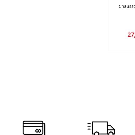
Chausso
27