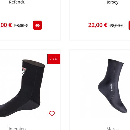
Refendu
Jersey
,00 €
22,00 €
28,00 €
28,00 €
- 7 €
Imersion
Mares