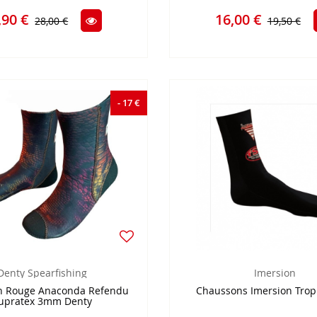
,90 €
16,00 €
28,00 €
19,50 €
- 17 €
Denty Spearfishing
Imersion
n Rouge Anaconda Refendu
Chaussons Imersion Trop
upratex 3mm Denty