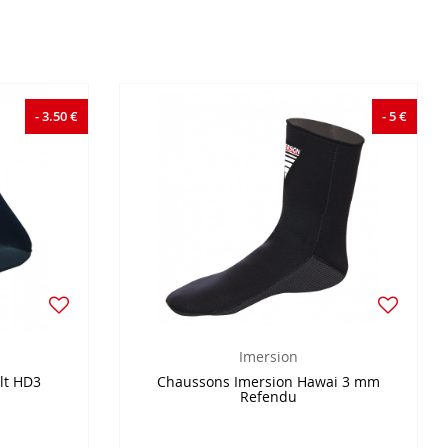
- 3.50 €
- 5 €
Imersion
lt HD3
Chaussons Imersion Hawai 3 mm
Refendu