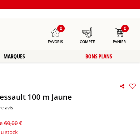
s
0
0
FAVORIS
COMPTE
PANIER
MARQUES
BONS PLANS
ssault 100 m Jaune
e avis !
de
60,00
€
du stock