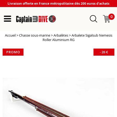
Livraison offerte en France métropolitaine dès 200 euros d’achats
0
Accueil
>
Chasse sous-marine
>
Arbalètes
>
Arbalete Sigalsub Nemesis
Roller Aluminium RG
PROMO
-
26
€