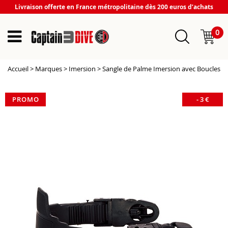
Livraison offerte en France métropolitaine dès 200 euros d’achats
0
Accueil
>
Marques
>
Imersion
>
Sangle de Palme Imersion avec Boucles
PROMO
-
3
€