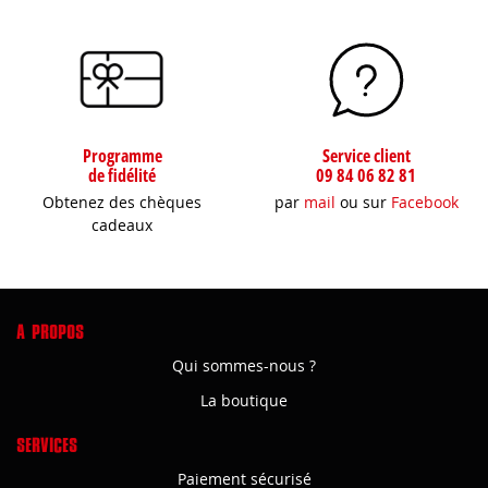
Programme
Service client
de fidélité
09 84 06 82 81
Obtenez des chèques
par
mail
ou sur
Facebook
cadeaux
A PROPOS
Qui sommes-nous ?
La boutique
SERVICES
Paiement sécurisé