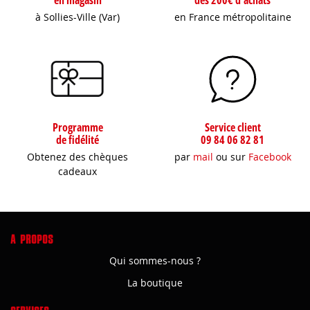
à Sollies-Ville (Var)
en France métropolitaine
Programme
Service client
de fidélité
09 84 06 82 81
Obtenez des chèques
par
mail
ou sur
Facebook
cadeaux
A PROPOS
Qui sommes-nous ?
La boutique