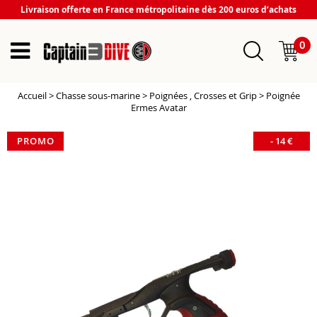
Livraison offerte en France métropolitaine dès 200 euros d’achats
0
Accueil
>
Chasse sous-marine
>
Poignées , Crosses et Grip
>
Poignée
Ermes Avatar
PROMO
-
14
€