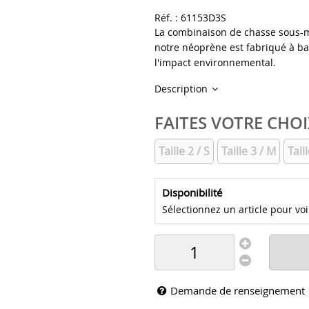
Réf. :
61153D3S
La combinaison de chasse sous-m
notre néoprène est fabriqué à bas
l'impact environnemental.
Description
FAITES VOTRE CHOI
Taille 2 / S
Taille 3 / M
Taill
Disponibilité
Sélectionnez un article pour voir 
Demande de renseignement