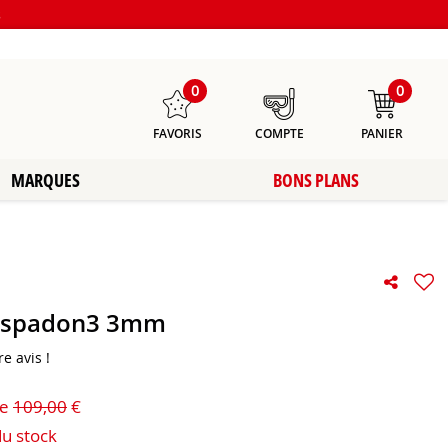
s
0
0
FAVORIS
COMPTE
PANIER
MARQUES
BONS PLANS
 Espadon3 3mm
e avis !
de
109,00
€
du stock