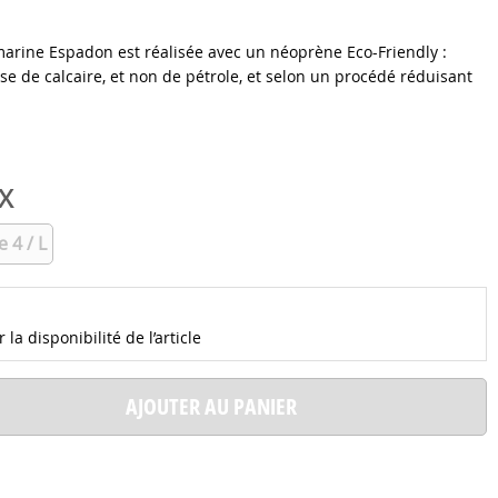
arine Espadon est réalisée avec un néoprène Eco-Friendly :
e de calcaire, et non de pétrole, et selon un procédé réduisant
X
e 4 / L
la disponibilité de l’article
AJOUTER AU PANIER