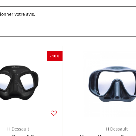
donner votre avis.
- 16 €
H Dessault
H Dessault