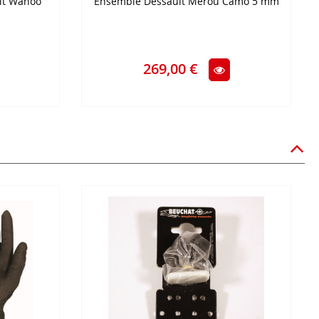
lt Wahoo
Ensemble Dessault Mérou Camo 5 mm
269,00 €