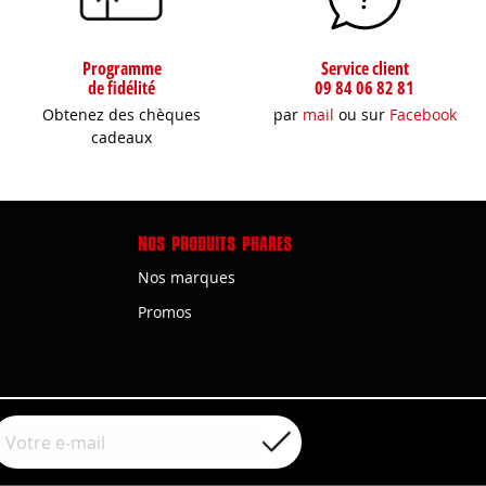
Programme
Service client
de fidélité
09 84 06 82 81
Obtenez des chèques
par
mail
ou sur
Facebook
cadeaux
NOS PRODUITS PHARES
Nos marques
Promos