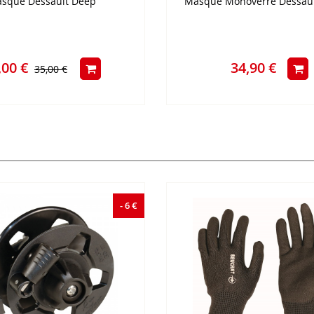
sque Dessault Deep
Masque Monoverre Dessau
,00 €
34,90 €
35,00 €
- 6 €