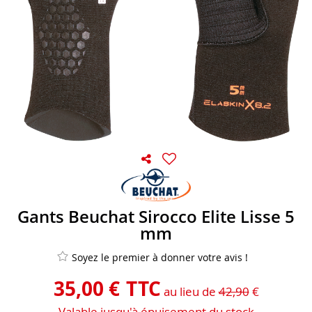
Gants Beuchat Sirocco Elite Lisse 5
mm
Soyez le premier à donner votre avis !
35
,
00
€
TTC
au lieu de
42,90
€
Valable jusqu'à épuisement du stock