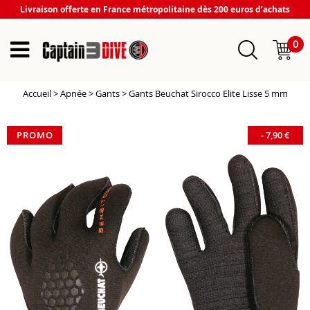
Livraison offerte en France métropolitaine dès 200 euros d’achats
0
Accueil
>
Apnée
>
Gants
>
Gants Beuchat Sirocco Elite Lisse 5 mm
PROMO
-
7,90
€