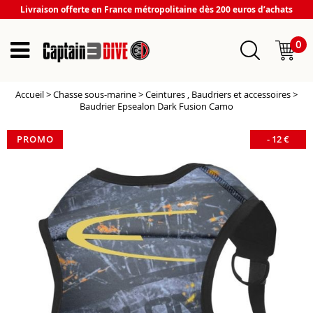
Livraison offerte en France métropolitaine dès 200 euros d’achats
0
Accueil
>
Chasse sous-marine
>
Ceintures , Baudriers et accessoires
>
Baudrier Epsealon Dark Fusion Camo
PROMO
-
12
€