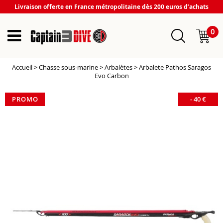
Livraison offerte en France métropolitaine dès 200 euros d’achats
0
Accueil
>
Chasse sous-marine
>
Arbalètes
>
Arbalete Pathos Saragos
Evo Carbon
PROMO
-
40
€