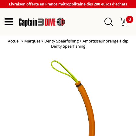
Livraison offerte en France métropolitaine dès 200 euros d’achats
0
Accueil
>
Marques
>
Denty Spearfishing
>
Amortisseur orange à clip
Denty Spearfishing