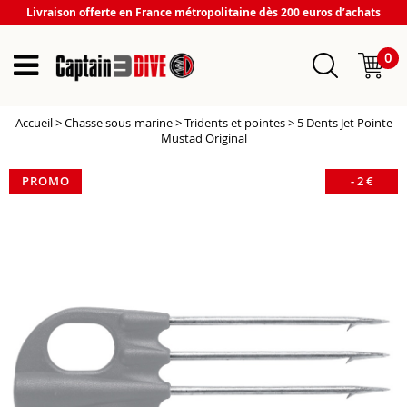
Livraison offerte en France métropolitaine dès 200 euros d’achats
0
Accueil
>
Chasse sous-marine
>
Tridents et pointes
>
5 Dents Jet Pointe
Mustad Original
PROMO
-
2
€